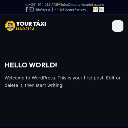
+351 914 212 772
info@yourtaximadeira.com
PT
/
EN
TripAdvisor
⭐ 4.9/5 Google Reviews
YOUR TÁXI
MADEIRA
HELLO WORLD!
Welcome to WordPress. This is your first post. Edit or
delete it, then start writing!