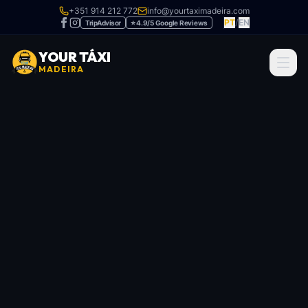
+351 914 212 772
info@yourtaximadeira.com
PT
/
EN
TripAdvisor
⭐ 4.9/5 Google Reviews
YOUR TÁXI
MADEIRA