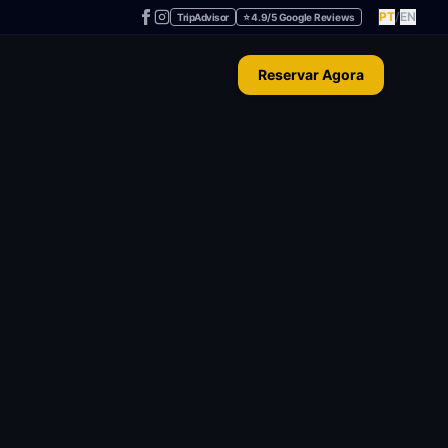
PT
/
EN
TripAdvisor
⭐ 4.9/5 Google Reviews
Reservar Agora