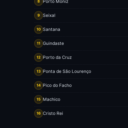
Porto Moniz
8
Seixal
9
Santana
10
Guindaste
11
Porto da Cruz
12
Ponta de São Lourenço
13
Pico do Facho
14
Machico
15
Cristo Rei
16