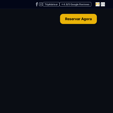
PT
/
EN
TripAdvisor
⭐ 4.9/5 Google Reviews
Reservar Agora