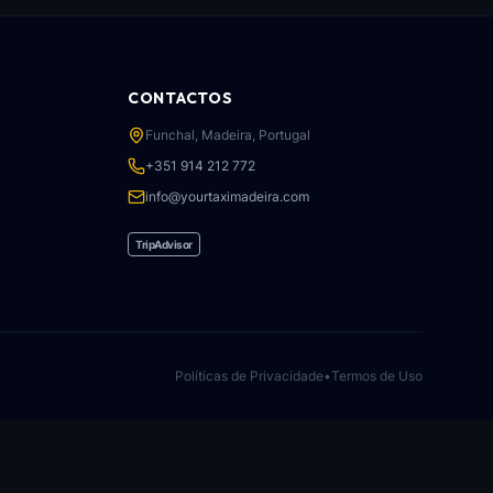
CONTACTOS
Funchal, Madeira, Portugal
+351 914 212 772
info@yourtaximadeira.com
TripAdvisor
Políticas de Privacidade
•
Termos de Uso