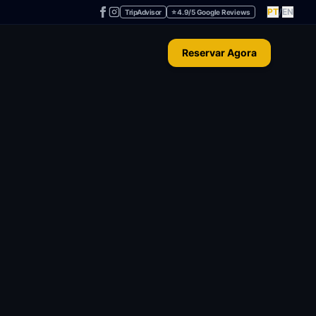
PT
/
EN
TripAdvisor
⭐ 4.9/5 Google Reviews
Reservar Agora