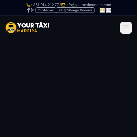
+351 914 212 772
info@yourtaximadeira.com
PT
/
EN
TripAdvisor
⭐ 4.9/5 Google Reviews
YOUR TÁXI
MADEIRA