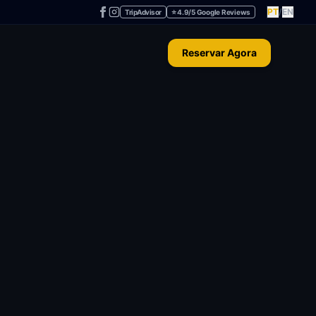
PT
/
EN
TripAdvisor
⭐ 4.9/5 Google Reviews
Reservar Agora