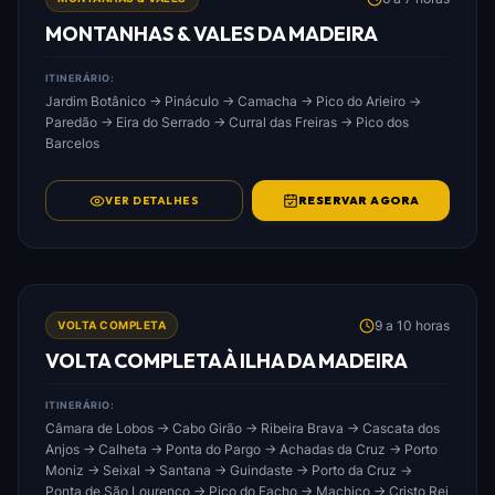
MONTANHAS & VALES DA MADEIRA
ITINERÁRIO:
Jardim Botânico → Pináculo → Camacha → Pico do Arieiro →
Paredão → Eira do Serrado → Curral das Freiras → Pico dos
Barcelos
VER DETALHES
RESERVAR AGORA
FOTO: VOLTA_COMPLETA_À_ILHA_DA_MADEIRA.JPG
9 a 10 horas
VOLTA COMPLETA
VOLTA COMPLETA À ILHA DA MADEIRA
ITINERÁRIO:
Câmara de Lobos → Cabo Girão → Ribeira Brava → Cascata dos
Anjos → Calheta → Ponta do Pargo → Achadas da Cruz → Porto
Moniz → Seixal → Santana → Guindaste → Porto da Cruz →
Ponta de São Lourenço → Pico do Facho → Machico → Cristo Rei