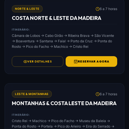
FOTO: COSTA_NORTE_&_LESTE_DA_MADEIRA.JPG
6 a 7 horas
NORTE & LESTE
COSTA NORTE & LESTE DA MADEIRA
ITINERÁRIO:
Câmara de Lobos → Cabo Girão → Ribeira Brava → São Vicente
→ Boaventura → Santana → Faial → Porto da Cruz → Ponta do
Rosto → Pico do Facho → Machico → Cristo Rei
VER DETALHES
RESERVAR AGORA
FOTO: MONTANHAS_&_COSTA_LESTE_DA_MADEIRA.JPG
6 a 7 horas
LESTE & MONTANHAS
MONTANHAS & COSTA LESTE DA MADEIRA
ITINERÁRIO:
Cristo Rei → Machico → Pico do Facho → Museu da Baleia →
Ponta do Rosto → Portela → Pico do Arieiro → Eira do Serrado →