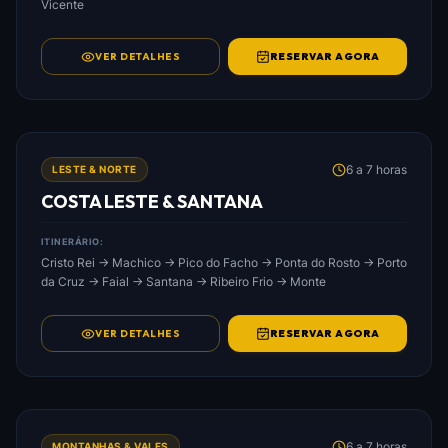
Vicente
VER DETALHES
RESERVAR AGORA
FOTO: COSTA_LESTE_&_SANTANA.JPG
6 a 7 horas
LESTE & NORTE
COSTA LESTE & SANTANA
ITINERÁRIO:
Cristo Rei → Machico → Pico do Facho → Ponta do Rosto → Porto
da Cruz → Faial → Santana → Ribeiro Frio → Monte
VER DETALHES
RESERVAR AGORA
FOTO: MONTANHAS_&_VALES_DA_MADEIRA.JPG
6 a 7 horas
MONTANHAS & VALES