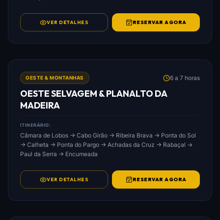
VER DETALHES
RESERVAR AGORA
FOTO: OESTE_SELVAGEM_&_PLANALTO_DA_MADEIRA.JPG
6 a 7 horas
OESTE & MONTANHAS
OESTE SELVAGEM & PLANALTO DA
MADEIRA
ITINERÁRIO:
Câmara de Lobos → Cabo Girão → Ribeira Brava → Ponta do Sol
→ Calheta → Ponta do Pargo → Achadas da Cruz → Rabaçal →
Paul da Serra → Encumeada
VER DETALHES
RESERVAR AGORA