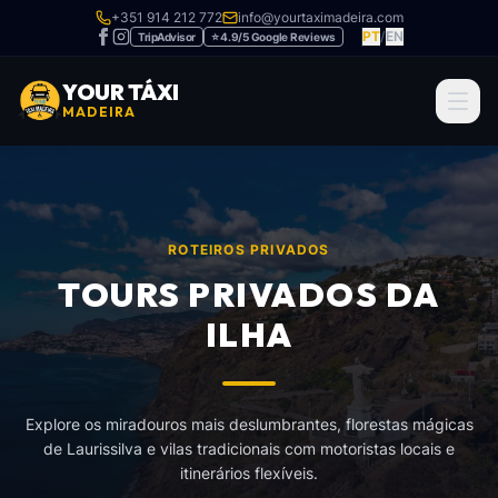
+351 914 212 772
info@yourtaximadeira.com
PT
/
EN
TripAdvisor
⭐ 4.9/5 Google Reviews
YOUR TÁXI
MADEIRA
ROTEIROS PRIVADOS
TOURS PRIVADOS DA
ILHA
Explore os miradouros mais deslumbrantes, florestas mágicas
de Laurissilva e vilas tradicionais com motoristas locais e
itinerários flexíveis.