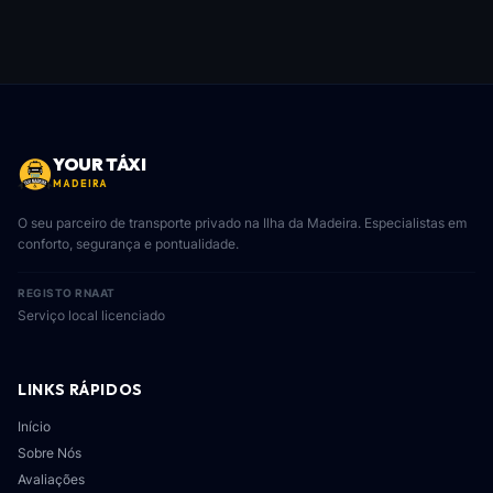
Não. As refeições (almoço), entradas em museus,
bilhetes de teleférico ou outras atrações são pagas
diretamente pelo cliente nas respetivas bilheteiras
locais. O nosso preço cobre o serviço de transporte
privado, motorista bilingue, combustível, portagens e
seguros.
YOUR TÁXI
MADEIRA
O seu parceiro de transporte privado na Ilha da Madeira. Especialistas em
conforto, segurança e pontualidade.
REGISTO RNAAT
Serviço local licenciado
LINKS RÁPIDOS
Início
Sobre Nós
Avaliações