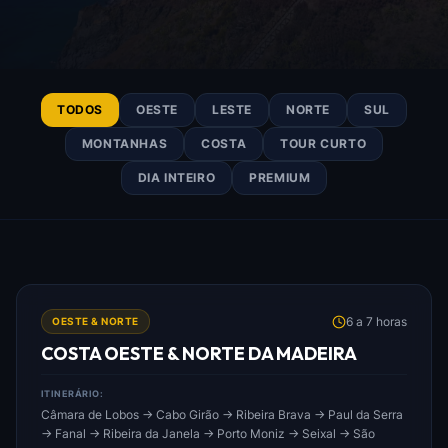
TODOS
OESTE
LESTE
NORTE
SUL
MONTANHAS
COSTA
TOUR CURTO
DIA INTEIRO
PREMIUM
FOTO: COSTA_OESTE_&_NORTE_DA_MADEIRA.JPG
6 a 7 horas
OESTE & NORTE
COSTA OESTE & NORTE DA MADEIRA
ITINERÁRIO:
Câmara de Lobos → Cabo Girão → Ribeira Brava → Paul da Serra
→ Fanal → Ribeira da Janela → Porto Moniz → Seixal → São