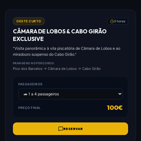
FOTO: CÂMARA_DE_LOBOS_&_CABO_GIRÃO_EXCLUSIVE.JPG
OESTE CURTO
3 horas
CÂMARA DE LOBOS & CABO GIRÃO
EXCLUSIVE
"Visita panorâmica à vila piscatória de Câmara de Lobos e ao
miradouro suspenso do Cabo Girão."
PARAGENS NO PERCURSO:
Pico dos Barcelos → Câmara de Lobos → Cabo Girão
PASSAGEIROS
100€
PREÇO FINAL
RESERVAR