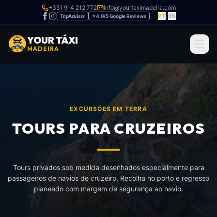
+351 914 212 772
info@yourtaximadeira.com
PT
/
EN
TripAdvisor
⭐ 4.9/5 Google Reviews
YOUR TÁXI
MADEIRA
EXCURSÕES EM TERRA
TOURS PARA CRUZEIROS
Tours privados sob medida desenhados especialmente para
passageiros de navios de cruzeiro. Recolha no porto e regresso
planeado com margem de segurança ao navio.