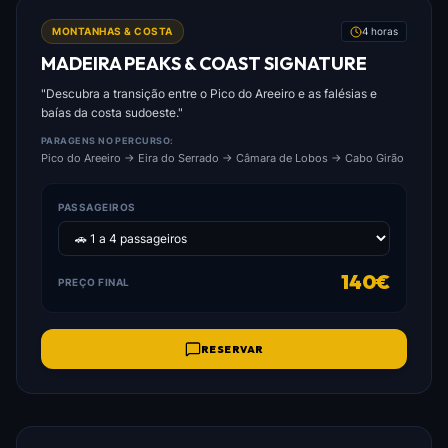
FOTO: MADEIRA_PEAKS_&_COAST_SIGNATURE.JPG
MONTANHAS & COSTA
4 horas
MADEIRA PEAKS & COAST SIGNATURE
"Descubra a transição entre o Pico do Areeiro e as falésias e
baías da costa sudoeste."
PARAGENS NO PERCURSO:
Pico do Areeiro → Eira do Serrado → Câmara de Lobos → Cabo Girão
PASSAGEIROS
140€
PREÇO FINAL
RESERVAR
FOTO: FUNCHAL_CULTURAL_&_WINE_EXPERIENCE.JPG